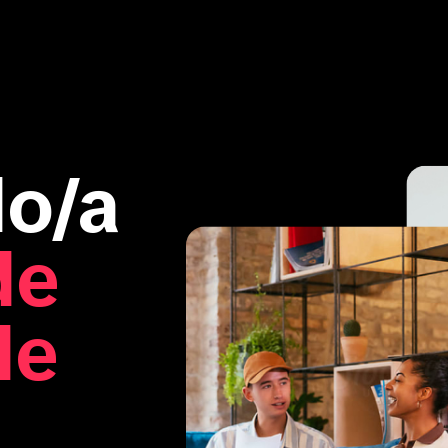
do/a
de
de